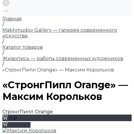
Главная
/
Makhmudov Gallery — галерея современного
искусства
/
Каталог товаров
/
Живопись — работы современных художников
/
«СтронгПипл Orange» — Максим Корольков
«СтронгПипл Orange» —
Максим Корольков
СтронгПипл Orange
0 ₽
Заказать