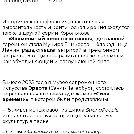
непобедимой эстетики.
Историческая рефлексия, пластическая
выразительность и критическая ирония сходятся
также в другой серии Королькова
—
«Знаменитый песочный плащ»
, где главной
героиней стала Мунира Еникеева — блокадница
Ленинграда, ставшая актрисой в преклонном
возрасте. Этот цикл — размышление о времени
как объединяющей и разрушающей силе.
В июле 2025 года в Музее современного
искусства
Эрарта
(Санкт-Петербург) состоялась
персональная выставка художника
«Сила
времени»
, в которой были представлены:
– 18 живописных работ из цикла
StrongPeople
,
инсталлированных по принципу гипсовых
скульптур в парке
– Серия
«Знаменитый песочный плащ»