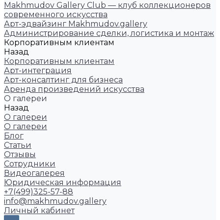
Makhmudov Gallery Club — клуб коллекционеров
современного искусства
Арт-эдвайзинг Makhmudov.gallery
Администрирование сделки, логистика и монтаж
Корпоративным клиентам
Назад
Корпоративным клиентам
Арт-интеграция
Арт-консалтинг для бизнеса
Аренда произведений искусства
О галереи
Назад
О галереи
О галереи
Блог
Статьи
Отзывы
Сотрудники
Видеогалерея
Юридическая информация
+7(499)325-57-88
info@makhmudov.gallery
Личный кабинет