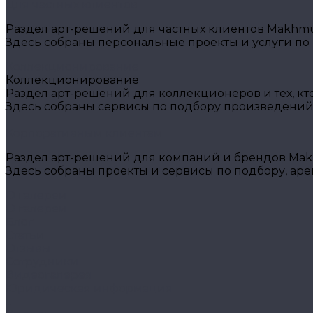
Для частных клиентов
Раздел арт-решений для частных клиентов Makhmud
Здесь собраны персональные проекты и услуги по
Коллекционирование
Коллекционирование
Раздел арт-решений для коллекционеров и тех, кт
Здесь собраны сервисы по подбору произведений
Корпоративным клиентам
Раздел арт-решений для компаний и брендов Makh
Здесь собраны проекты и сервисы по подбору, ар
О галереи
О галереи
Блог
Статьи
Отзывы
Сотрудники
Видеогалерея
Юридическая информация
...