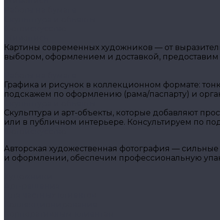
Живопись
Работы на бумаге
Скульптура и объекты
Фотоискусство
Живопись
Картины современных художников — от выразитель
выбором, оформлением и доставкой, предоставим
Работы на бумаге
Графика и рисунок в коллекционном формате: тон
подскажем по оформлению (рама/паспарту) и орга
Скульптура и объекты
Скульптура и арт-объекты, которые добавляют прос
или в публичном интерьере. Консультируем по подб
Фотоискусство
Авторская художественная фотография — сильные 
и оформлении, обеспечим профессиональную упако
Художники
Арт-решения
Для частных клиентов
Коллекционирование
Корпоративным клиентам