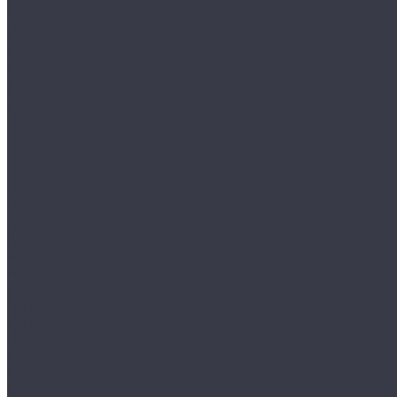
Каталог
Живопись
Работы на бумаге
Скульптура и объекты
Фотоискусство
Художники
Арт-решения
Для частных клиентов
Подбор искусства в интерьер
Персональная работа художника
Коллекционирование
Makhmudov Gallery Club — клуб коллекционеров с
Арт-эдвайзинг Makhmudov.gallery
Администрирование сделки, логистика и монтаж
Корпоративным клиентам
Арт-интеграция
Арт-консалтинг для бизнеса
Аренда произведений искусства
О галереи
О галереи
Блог
Статьи
Отзывы
Сотрудники