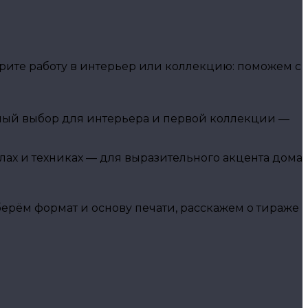
ите работу в интерьер или коллекцию: поможем с
чный выбор для интерьера и первой коллекции —
алах и техниках — для выразительного акцента дома
рём формат и основу печати, расскажем о тираже