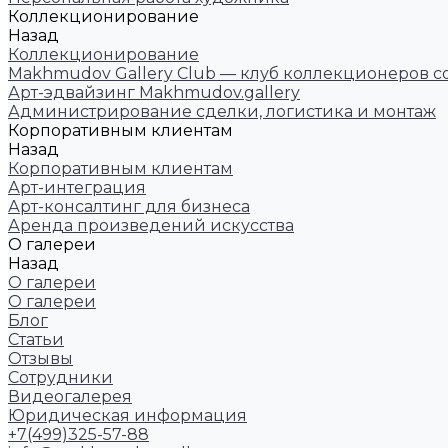
Коллекционирование
Назад
Коллекционирование
Makhmudov Gallery Club — клуб коллекционеров с
Арт-эдвайзинг Makhmudov.gallery
Администрирование сделки, логистика и монтаж
Корпоративным клиентам
Назад
Корпоративным клиентам
Арт-интеграция
Арт-консалтинг для бизнеса
Аренда произведений искусства
О галереи
Назад
О галереи
О галереи
Блог
Статьи
Отзывы
Сотрудники
Видеогалерея
Юридическая информация
+7(499)325-57-88