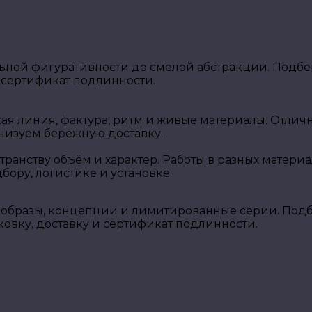
ной фигуративности до смелой абстракции. Подбер
 сертификат подлинности.
кая линия, фактура, ритм и живые материалы. Отли
низуем бережную доставку.
транству объём и характер. Работы в разных матери
ору, логистике и установке.
образы, концепции и лимитированные серии. Подбе
вку, доставку и сертификат подлинности.