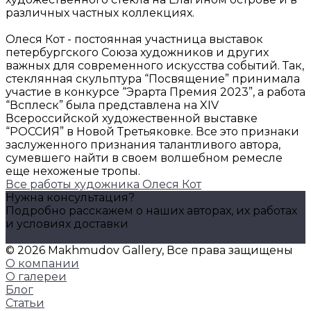
различных частных коллекциях.
Олеся Кот - постоянная участница выставок
петербургского Союза художников и других
важных для современного искусства событий. Так,
стеклянная скульптура “Посвящение” принимала
участие в конкурсе “Эрарта Премия 2023”, а работа
“Всплеск” была представлена на XIV
Всероссийской художественной выставке
“РОССИЯ” в Новой Третьяковке. Все это признаки
заслуженного признания талантливого автора,
сумевшего найти в своем волшебном ремесле
еще нехоженые тропы.
Все работы художника Олеся Кот
Нужна консультация?
Подробно расскажем о наших авторах, их работах
и условиях доставки
Задать вопрос
© 2026 Makhmudov Gallery, Все права защищены
О компании
О галереи
Блог
Статьи