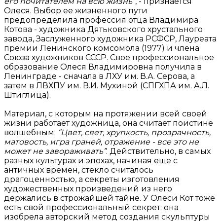
его почитателем на всю жизнь”
, - признается
Олеся. Выбор ее жизненного пути
предопределила профессия отца Владимира
Котова - художника Дятьковского хрустального
завода, Заслуженного художника РСФСР, Лауреата
премии Ленинского комсомола (1977) и члена
Союза художников СССР. Свое профессиональное
образование Олеся Владимировна получила в
Ленинграде - сначала в ЛХУ им. В.А. Серова, а
затем в ЛВХПУ им. В.И. Мухиной (СПГХПА им. А.Л.
Штиглица).
Материал, с которым на протяжении всей своей
жизни работает художница, она считает поистине
волшебным:
“Цвет, свет, хрупкость, прозрачность,
матовость, игра граней, отражение - все это не
может не завораживать”
. Действительно, в самых
разных культурах и эпохах, начиная еще с
античных времен, стекло считалось
драгоценностью, а секреты изготовления
художественных произведений из него
держались в строжайшей тайне. У Олеси Кот тоже
есть свой профессиональный секрет: она
изобрела авторский метод создания скульптуры