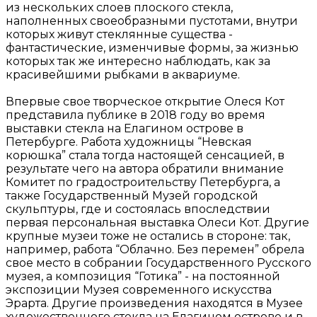
из нескольких слоев плоского стекла,
наполненных своеобразными пустотами, внутри
которых живут стеклянные существа -
фантастические, изменчивые формы, за жизнью
которых так же интересно наблюдать, как за
красивейшими рыбками в аквариуме.
Впервые свое творческое открытие Олеся Кот
представила публике в 2018 году во время
выставки стекла на Елагином острове в
Петербурге. Работа художницы “Невская
корюшка” стала тогда настоящей сенсацией, в
результате чего на автора обратили внимание
Комитет по градостроительству Петербурга, а
также Государственный Музей городской
скульптуры, где и состоялась впоследствии
первая персональная выставка Олеси Кот. Другие
крупные музеи тоже не остались в стороне: так,
например, работа “Облачно. Без перемен” обрела
свое место в собрании Государственного Русского
музея, а композиция “Готика” - на постоянной
экспозиции Музея современного искусства
Эрарта. Другие произведения находятся в Музее
художественного стекла на Елагином острове и в