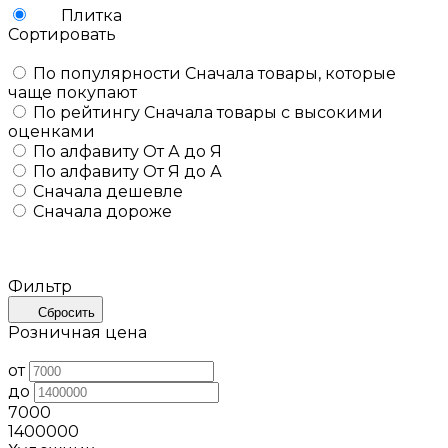
Плитка
Сортировать
По популярности
Сначала товары, которые
чаще покупают
По рейтингу
Сначала товары с высокими
оценками
По алфавиту
От А до Я
По алфавиту
От Я до А
Сначала дешевле
Сначала дороже
Фильтр
Сбросить
Розничная цена
от
до
7000
1400000