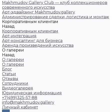
Makhmudov Gallery Club — клуб коллекционеров
современного искусства
Арт-эдвайзинг Makhmudov.gallery
Администрирование сделки, логистика и монтаж
Корпоративным клиентам
Назад
Корпоративным клиентам
Арт-интеграция
Арт-консалтинг для бизнеса
Аренда произведений искусства
О галереи
Назад
О галереи
О галереи
Блог
Статьи
Отзывы
Сотрудники
Видеогалерея
Юридическая информация
+7(499)325-57-88
info@makhmudov.gallery
Личный кабинет