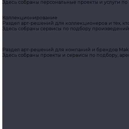
Здесь собраны персональные проекты и услуги по
Коллекционирование
Коллекционирование
Раздел арт-решений для коллекционеров и тех, кт
Здесь собраны сервисы по подбору произведений
Корпоративным клиентам
Раздел арт-решений для компаний и брендов Makh
Здесь собраны проекты и сервисы по подбору, ар
О галереи
О галереи
Блог
Статьи
Отзывы
Сотрудники
Видеогалерея
Юридическая информация
...
Каталог
Живопись
Работы на бумаге