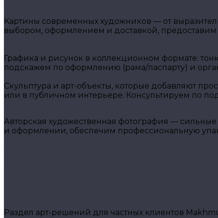
Фотоискусство
Живопись
Картины современных художников — от выразитель
выбором, оформлением и доставкой, предоставим
Работы на бумаге
Графика и рисунок в коллекционном формате: тон
подскажем по оформлению (рама/паспарту) и орга
Скульптура и объекты
Скульптура и арт-объекты, которые добавляют прос
или в публичном интерьере. Консультируем по подб
Фотоискусство
Авторская художественная фотография — сильные 
и оформлении, обеспечим профессиональную упако
Художники
Арт-решения
Для частных клиентов
Коллекционирование
Корпоративным клиентам
Для частных клиентов
Раздел арт-решений для частных клиентов Makhmud