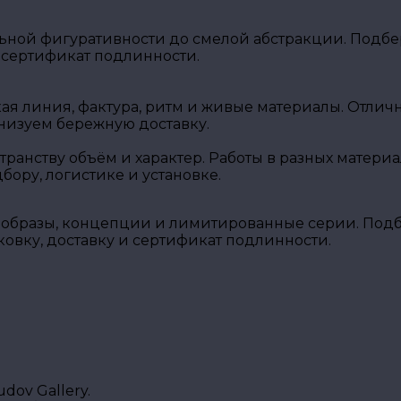
ной фигуративности до смелой абстракции. Подбер
 сертификат подлинности.
кая линия, фактура, ритм и живые материалы. Отли
низуем бережную доставку.
транству объём и характер. Работы в разных матери
ору, логистике и установке.
образы, концепции и лимитированные серии. Подбе
вку, доставку и сертификат подлинности.
ov Gallery.