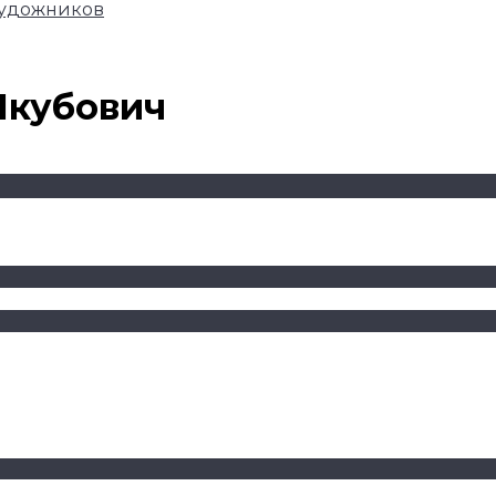
художников
 Якубович