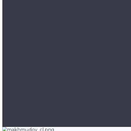
Скульптура и объекты
Фотоискусство
Художники
Арт-решения
Для частных клиентов
Подбор искусства в интерьер
Персональная работа художника
Коллекционирование
Makhmudov Gallery Club — клуб коллекционеров с
Арт-эдвайзинг Makhmudov.gallery
Администрирование сделки, логистика и монтаж
Корпоративным клиентам
Арт-интеграция
Арт-консалтинг для бизнеса
Аренда произведений искусства
О галереи
О галереи
Блог
Статьи
Отзывы
Сотрудники
Видеогалерея
Юридическая информация