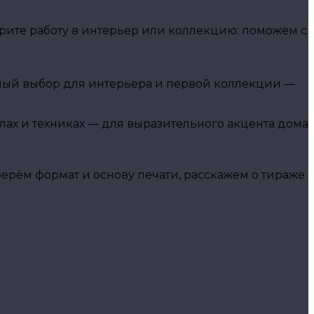
ите работу в интерьер или коллекцию: поможем с
чный выбор для интерьера и первой коллекции —
алах и техниках — для выразительного акцента дома
рём формат и основу печати, расскажем о тираже