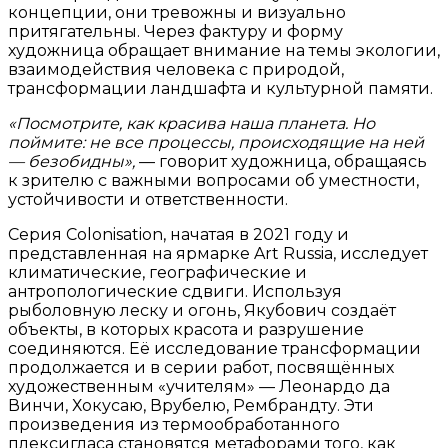
концепции, они тревожны и визуально
притягательны. Через фактуру и форму
художница обращает внимание на темы экологии,
взаимодействия человека с природой,
трансформации ландшафта и культурной памяти.
«Посмотрите, как красива наша планета. Но
поймите: не все процессы, происходящие на ней
— безобидны»,
— говорит художница, обращаясь
к зрителю с важными вопросами об уместности,
устойчивости и ответственности.
Серия Colonisation, начатая в 2021 году и
представленная на ярмарке Art Russia, исследует
климатические, географические и
антропологические сдвиги. Используя
рыболовную леску и огонь, Якубович создаёт
объекты, в которых красота и разрушение
соединяются. Её исследование трансформации
продолжается и в серии работ, посвящённых
художественным «учителям» — Леонардо да
Винчи, Хокусаю, Врубелю, Рембрандту. Эти
произведения из термообработанного
плексигласа становятся метафорами того, как