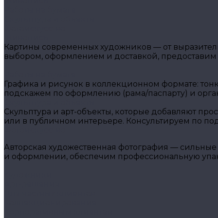
Живопись
Работы на бумаге
Скульптура и объекты
Фотоискусство
Живопись
Картины современных художников — от выразитель
выбором, оформлением и доставкой, предоставим
Работы на бумаге
Графика и рисунок в коллекционном формате: тон
подскажем по оформлению (рама/паспарту) и орга
Скульптура и объекты
Скульптура и арт-объекты, которые добавляют прос
или в публичном интерьере. Консультируем по подб
Фотоискусство
Авторская художественная фотография — сильные 
и оформлении, обеспечим профессиональную упако
Художники
Арт-решения
Для частных клиентов
Коллекционирование
Корпоративным клиентам