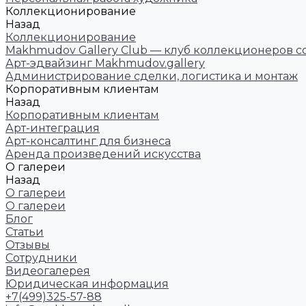
Коллекционирование
Назад
Коллекционирование
Makhmudov Gallery Club — клуб коллекционеров с
Арт-эдвайзинг Makhmudov.gallery
Администрирование сделки, логистика и монтаж
Корпоративным клиентам
Назад
Корпоративным клиентам
Арт-интеграция
Арт-консалтинг для бизнеса
Аренда произведений искусства
О галереи
Назад
О галереи
О галереи
Блог
Статьи
Отзывы
Сотрудники
Видеогалерея
Юридическая информация
+7(499)325-57-88