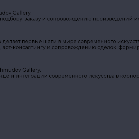
ov Gallery.
 подбору, заказу и сопровождению произведений ис
о делает первые шаги в мире современного искусств
, арт-консалтингу и сопровождению сделок, форми
mudov Gallery.
енде и интеграции современного искусства в корпо