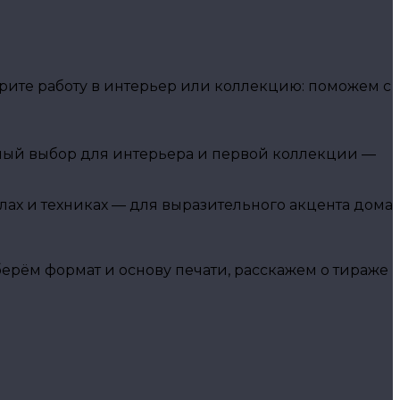
ите работу в интерьер или коллекцию: поможем с
чный выбор для интерьера и первой коллекции —
алах и техниках — для выразительного акцента дома
рём формат и основу печати, расскажем о тираже