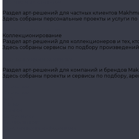
Для частных клиентов
Раздел арт-решений для частных клиентов Makhmud
Здесь собраны персональные проекты и услуги по
Коллекционирование
Коллекционирование
Раздел арт-решений для коллекционеров и тех, кт
Здесь собраны сервисы по подбору произведений
Корпоративным клиентам
Раздел арт-решений для компаний и брендов Makh
Здесь собраны проекты и сервисы по подбору, ар
О галереи
О галереи
Блог
Статьи
Отзывы
Сотрудники
Видеогалерея
Юридическая информация
...