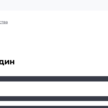
ства
дин