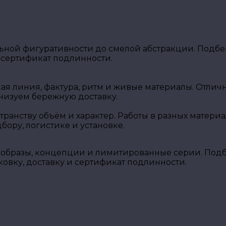
ной фигуративности до смелой абстракции. Подбер
 сертификат подлинности.
кая линия, фактура, ритм и живые материалы. Отли
низуем бережную доставку.
транству объём и характер. Работы в разных матери
ору, логистике и установке.
образы, концепции и лимитированные серии. Подбе
вку, доставку и сертификат подлинности.