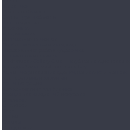
Каталог
Живопись
Работы на бумаге
Скульптура и объекты
Фотоискусство
Художники
Арт-решения
Для частных клиентов
Подбор искусства в интерьер
Персональная работа художника
Коллекционирование
Makhmudov Gallery Club — клуб коллекционеров с
Арт-эдвайзинг Makhmudov.gallery
Администрирование сделки, логистика и монтаж
Корпоративным клиентам
Арт-интеграция
Арт-консалтинг для бизнеса
Аренда произведений искусства
О галереи
О галереи
Блог
Статьи
Отзывы
Сотрудники