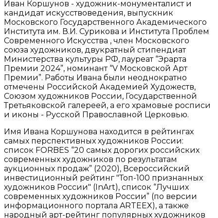
Иван Коршунов - художник-монументалист и
кандидат искусствоведения, выпускник
Московского Государственного Академического
Института им. В.И. Сурикова и Института Проблем
Современного Искусства , член Московского
союза художников, двукратный стипендиат
Министерства культуры РФ, лауреат “Эрарта
Премии 2024”, номинант “V Московской Арт
Премии”. Работы Ивана были неоднократно
отмечены Российской Академией Художеств,
Союзом художников России, Государственной
Третьяковской галереей, а его храмовые росписи
и иконы - Русской Православной Церковью.
Имя Ивана Коршунова находится в рейтингах
самых перспективных художников России:
список FORBES “20 самых дорогих российских
современных художников по результатам
аукционных продаж” (2020), Всероссийский
инвестиционный рейтинг "Топ-100 признанных
художников России" (InArt), список “Лучших
современных художников России” (по версии
информационного портала ARTEEX), а также
народный арт-рейтинг популярных художников