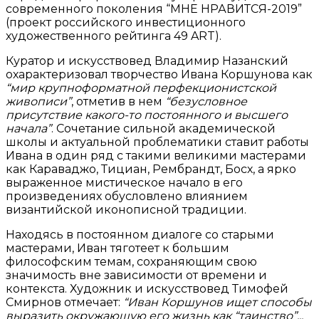
современного поколения “МНЕ НРАВИТСЯ-2019”
(проект российского инвестиционного
художественного рейтинга 49 ART).
Куратор и искусствовед Владимир Назанский
охарактеризовал творчество Ивана Коршунова как
“мир крупноформатной перфекционистской
живописи”
, отметив в нем
“безусловное
присутствие какого-то постоянного и высшего
начала”
. Сочетание сильной академической
школы и актуальной проблематики ставит работы
Ивана в один ряд с такими великими мастерами
как Караваджо, Тициан, Рембрандт, Босх, а ярко
выраженное мистическое начало в его
произведениях обусловлено влиянием
византийской иконописной традиции.
Находясь в постоянном диалоге со старыми
мастерами, Иван тяготеет к большим
философским темам, сохраняющим свою
значимость вне зависимости от времени и
контекста. Художник и искусствовед Тимофей
Смирнов отмечает:
“Иван Коршунов ищет способы
выразить окружающую его жизнь как “таинство”...