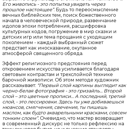
Его живопись - это попытка увидеть через
прошлое настоящее”
. Будь то переосмысление
вечных библейских тем, поиск божественного
начала в человеческой природе, развенчание
идолов эпохи потребления, расшифровка
культурных кодов, погружение в мир сказки и
детских игр или тема прощания с уходящим
поколением - каждый выбранный сюжет
предстает как иносказание, окутанное
атмосферой священного обряда.
Эффект религиозного предстояния перед
откровением искусства усиливается благодаря
световым контрастам и трехслойной технике
барочной живописи. Об этом методе художник
рассказывает:
“Первый слой картины выглядит как
черно-белая фотография - это гризайль… Второй
слой – это цветные прописи… А последний, третий
слой, - это лессировки. Здесь ты уже добиваешься
нюансов, смягчения, свечения, ты пишешь
маслом, как будто акварельными красками, совсем
тонким слоем”.
Очевидно, что мастер возвращает
в современный дискурс не только рефлексию на