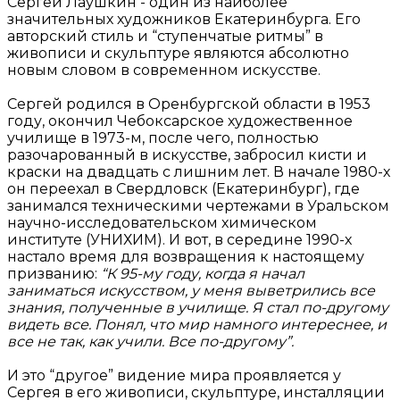
Сергей Лаушкин - один из наиболее
значительных художников Екатеринбурга. Его
авторский стиль и “ступенчатые ритмы” в
живописи и скульптуре являются абсолютно
новым словом в современном искусстве.
Сергей родился в Оренбургской области в 1953
году, окончил Чебоксарское художественное
училище в 1973-м, после чего, полностью
разочарованный в искусстве, забросил кисти и
краски на двадцать с лишним лет. В начале 1980-х
он переехал в Свердловск (Екатеринбург), где
занимался техническими чертежами в Уральском
научно-исследовательском химическом
институте (УНИХИМ). И вот, в середине 1990-х
настало время для возвращения к настоящему
призванию:
“К 95-му году, когда я начал
заниматься искусством, у меня выветрились все
знания, полученные в училище. Я стал по-другому
видеть все. Понял, что мир намного интереснее, и
все не так, как учили. Все по-другому”.
И это “другое” видение мира проявляется у
Сергея в его живописи, скульптуре, инсталляции