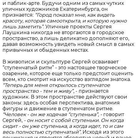
и паблик-арте. Будучи одним из самых чутких
уличных художников Екатеринбурга, он
признается:
“Город показал мне, как видеть
красоту, которая самооткрыта, и которую нужно
лишь заметить”
. Уличные проекты Сергея
Лаушкина никогда не вторгаются в городское
пространство, а лишь деликатно дополняют его,
давая возможность увидеть новый смысл в самых
привычных и обыденных местах.
В живописи и скульптуре Сергей осваивает
“ступенчатый ритм” - это настоящее творческое
озарение, которое еще только предстоит оценить
всем, кто смотрит на искусство взглядом знатока.
“Теперь для меня открылось ступенчатое
пространство - тем и живу”
, - признается
художник. В этом пространстве действуют свои
законы: здесь особая перспектива, анатомия
фигуры и движение в ступенчатом ритме.
“Человек - он же ходячая “ступенька”, -
говорит
Сергей,
- он носит с собой ступеньки. Он когда
сидит - он уже ступенька, а когда идет, то и сам
весь полностью ступенчатый”.
Исходя из этого
понимания и строится абсолютно новый и ранее