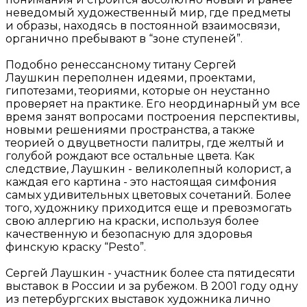
неведомый художественный мир, где предметы
и образы, находясь в постоянной взаимосвязи,
органично пребывают в “зоне ступеней”.
Подобно ренессансному титану Сергей
Лаушкин переполнен идеями, проектами,
гипотезами, теориями, которые он неустанно
проверяет на практике. Его неординарный ум все
время занят вопросами построения перспективы,
новыми решениями пространства, а также
теорией о двуцветности палитры, где желтый и
голубой рождают все остальные цвета. Как
следствие, Лаушкин - великолепный колорист, а
каждая его картина - это настоящая симфония
самых удивительных цветовых сочетаний. Более
того, художнику приходится еще и превозмогать
свою аллергию на краски, используя более
качественную и безопасную для здоровья
финскую краску “Pesto”.
Сергей Лаушкин - участник более ста пятидесяти
выставок в России и за рубежом. В 2001 году одну
из петербургских выставок художника лично