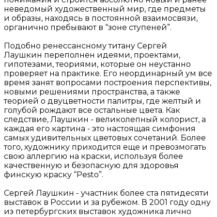
неведомый художественный мир, где предметы
и образы, находясь в постоянной взаимосвязи,
органично пребывают в “зоне ступеней”.
Подобно ренессансному титану Сергей
Лаушкин переполнен идеями, проектами,
гипотезами, теориями, которые он неустанно
проверяет на практике. Его неординарный ум все
время занят вопросами построения перспективы,
новыми решениями пространства, а также
теорией о двуцветности палитры, где желтый и
голубой рождают все остальные цвета. Как
следствие, Лаушкин - великолепный колорист, а
каждая его картина - это настоящая симфония
самых удивительных цветовых сочетаний. Более
того, художнику приходится еще и превозмогать
свою аллергию на краски, используя более
качественную и безопасную для здоровья
финскую краску “Pesto”.
Сергей Лаушкин - участник более ста пятидесяти
выставок в России и за рубежом. В 2001 году одну
из петербургских выставок художника лично