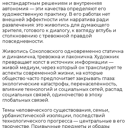
нестандартным решениям и внутренняя
автономия — эти качества определяют его
художественную практику. В его работах нет
внешней эффектности или нарратива ради
развлечения: это живопись для думающего
зрителя, готового к диалогу, к взгляду вглубь и
столкновению с тревожной правдой
повседневности.
Живопись Соколовского одновременно статична
и динамична, тревожна и лаконична. Художник
превращает холст в источник информации —
живой медиум, через который он транслирует те
аспекты современной жизни, на которые
общество часто предпочитает закрывать глаза:
экологические катастрофы, перенаселённость,
влияние технологий и социальных сетей, распад
социальных связей, одиночество в эпоху
глобальных связей.
Темы человеческого существования, семьи,
урбанистической изоляции, последствий
технологического прогресса — центральные в его
творчестве. Привычные предметы и образы