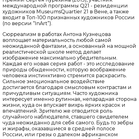
международной программы Q21 - резиденции
художников MuseumsQuartier 21 в Вене, а также
входит в Топ-100 признанных художников России
(по версии “InArt”).
Сюрреализм в работах Антона Кузнецова
воплощает материальность любой самой
неожиданной фантазии, а основанный на мощной
реалистической школе метод делает
изображение максимально убедительным.
Каждая его новая серия работ - это исследование
природы обыденности, которую воображение
человека инстинктивно стремится раскрасить.
Сильное эмоциональное воздействие
достигается благодаря смысловым контрастам и
причудливым ситуациям. Часто художника
интересует именно рутинная, непарадная сторона
жизни, куда он впускает вихрь ярких красок и
впечатлений. Зрителю же отводится роль
случайного наблюдателя, ставшего свидетелем
чуда неожиданно для себя самого. Будь то зебры
и жирафы, оказавшиеся в средней полосе
России, или грезы о далеком африканском