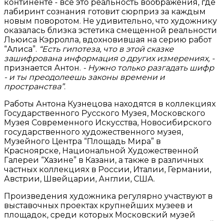
континенте - все это реальность воображения, где
лабиринт сознания готовит сюрприз за каждым
новым поворотом. Не удивительно, что художнику
оказалась близка эстетика смещенной реальности
Льюиса Кэрролла, вдохновившая на серию работ
“Алиса”.
“Есть гипотеза, что в этой сказке
зашифрована информация о других измерениях, -
признается Антон.
- Нужно только разгадать шифр
- и ты преодолеешь законы времени и
пространства”
.
Работы Антона Кузнецова находятся в коллекциях
Государственного Русского Музея, Московского
Музея Современного Искусства, Новосибирского
государственного художественного музея,
Музейного Центра “Площадь Мира” в
Красноярске, Национальной Художественной
Галереи “Хазине” в Казани, а также в различных
частных коллекциях в России, Италии, Германии,
Австрии, Швейцарии, Англии, США.
Произведения художника регулярно участвуют в
выставочных проектах крупнейших музеев и
площадок, среди которых Московский музей