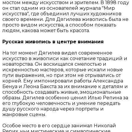
мостом между искусством и зрителем. В 1898 году
он стал одним из основателей журнала "Мир
искусства", где объединил лучших художников
своего времени. Для Дягилева живопись была не
просто видом искусства, а способом показать
людям, какова может быть красота.
Русская живопись в центре внимания
На тот момент Дягилев видел современное
искусство в живописи как сочетание традиций и
новаторства. Он восхищался смелостью и
искренностью мастеров, которые искали новые
пути выражения, но при этом не отрывались от
корней. Ему импонировали работы Александра
Бенуа и Леона Бакста за их внимание к деталям и
способность создавать живые, эмоциональные
образы. Дягилев особенно ценил Илью Репина за
его глубокую человечность и умение передать
душу русского народа через портреты и
жанровые сцены.
Особое место в его сердце занимал Николай
Рерих, чьи мистические и символические