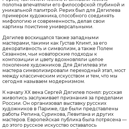
полотна впечатляли его философской глубиной и
уникальной палитрой. Рерих был для Дягилева
примером художника, способного соединять
мифологию и современность, делая свои
картины поистине универсальными.
Дягилев восхищался также западными
мастерами, такими как Густав Климт, за его
декоративность и символизм, а также Полем
Сезанном, чьи новаторские подходы к
композиции и цвету вдохновляли целое
поколение художников. Для Дягилева эти
мастера символизировали переходный этап, мост
между классическим искусством и тем, что мы
сегодня называем модернизмом.
К началу XX века Сергей Дягилев понял: русская
живопись заслуживает признания за пределами
России. Он организовал выставку русских
художников в Париже, где были представлены
работы Репина, Сурикова, Левитана и других
мастеров. Европейская публика была потрясена —
до этого русское искусство оставалось