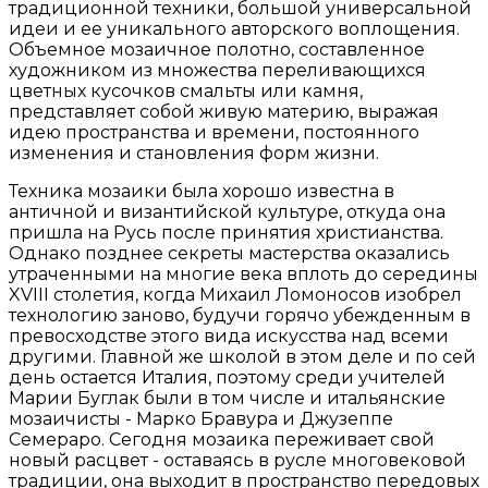
традиционной техники, большой универсальной
идеи и ее уникального авторского воплощения.
Объемное мозаичное полотно, составленное
художником из множества переливающихся
цветных кусочков смальты или камня,
представляет собой живую материю, выражая
идею пространства и времени, постоянного
изменения и становления форм жизни.
Техника мозаики была хорошо известна в
античной и византийской культуре, откуда она
пришла на Русь после принятия христианства.
Однако позднее секреты мастерства оказались
утраченными на многие века вплоть до середины
XVIII столетия, когда Михаил Ломоносов изобрел
технологию заново, будучи горячо убежденным в
превосходстве этого вида искусства над всеми
другими. Главной же школой в этом деле и по сей
день остается Италия, поэтому среди учителей
Марии Буглак были в том числе и итальянские
мозаичисты - Марко Бравура и Джузеппе
Семераро. Сегодня мозаика переживает свой
новый расцвет - оставаясь в русле многовековой
традиции, она выходит в пространство передовых