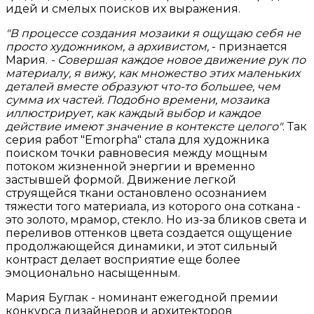
идей и смелых поисков их выражения.
"В процессе создания мозаики я ощущаю себя не
просто художником, а архивистом,
- признается
Мария.
- Совершая каждое новое движение рук по
материалу, я вижу, как множество этих маленьких
деталей вместе образуют что-то большее, чем
сумма их частей. Подобно времени, мозаика
иллюстрирует, как каждый выбор и каждое
действие имеют значение в контексте целого"
. Так
серия работ "Emorpha" стала для художника
поиском точки равновесия между мощным
потоком жизненной энергии и временно
застывшей формой. Движение легкой
струящейся ткани остановлено осознанием
тяжести того материала, из которого она соткана -
это золото, мрамор, стекло. Но из-за бликов света и
переливов оттенков цвета создается ощущение
продолжающейся динамики, и этот сильный
контраст делает восприятие еще более
эмоционально насыщенным.
Мария Буглак - номинант ежегодной премии
конкурса дизайнеров и архитекторов