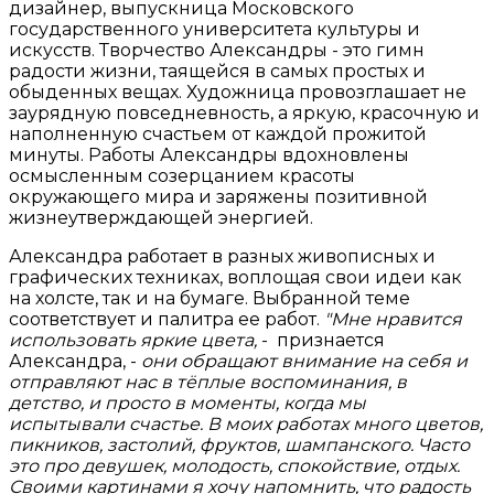
дизайнер, выпускница Московского
государственного университета культуры и
искусств. Творчество Александры - это гимн
радости жизни, таящейся в самых простых и
обыденных вещах. Художница провозглашает не
заурядную повседневность, а яркую, красочную и
наполненную счастьем от каждой прожитой
минуты. Работы Александры вдохновлены
осмысленным созерцанием красоты
окружающего мира и заряжены позитивной
жизнеутверждающей энергией.
Александра работает в разных живописных и
графических техниках, воплощая свои идеи как
на холсте, так и на бумаге. Выбранной теме
соответствует и палитра ее работ.
"Мне нравится
использовать яркие цвета,
- признается
Александра, -
они обращают внимание на себя и
отправляют нас в тёплые воспоминания, в
детство, и просто в моменты, когда мы
испытывали счастье. В моих работах много цветов,
пикников, застолий, фруктов, шампанского. Часто
это про девушек, молодость, спокойствие, отдых.
Своими картинами я хочу напомнить, что радость