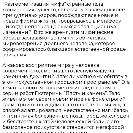
“Разгерметизация мифа” странные тела
хтонических существ, сплетаясь в калейдоскопе
причудливых узоров, порождают все новые и
новые формы жизни, превращаясь в метафору
никогда непрекращающихся эволюционных
изменений. В то же время, эти мифические
образы заставляют вспомнить об истоках
мировоззрения древнего человека, которое
сформировалось благодаря естественной среде
обитания.
А каково восприятие мира у человека
современного, сменившего лесную чащу на
каменные джунгли? И так ли уютно ему обитать в
этом искусственном городском пространстве? Эта
тема становится предметом исследования в
серии работ Екатерины “Плоть и камень”. Тело
живет в этом своем новом мире на фоне строгой
геометрии окон и домов, но оно все время ищет
способ адаптироваться, неестественно изгибаясь
и принимая болезненные позы. Город же холоден
и бесстрастен к этой человеческой боли, а его
безмолвное присутствие становится метафорой
навсегда захлопнувшейся клетки.