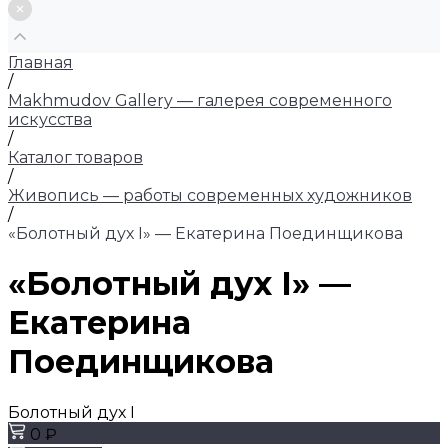
Главная
/
Makhmudov Gallery — галерея современного
искусства
/
Каталог товаров
/
Живопись — работы современных художников
/
«Болотный дух I» — Екатерина Поединщикова
«Болотный дух I» —
Екатерина
Поединщикова
Болотный дух I
0 ₽