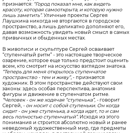
признается:
“Город показал мне, как видеть
красоту, которая самооткрыта, и которую нужно
лишь заметить”
. Уличные проекты Сергея
Лаушкина никогда не вторгаются в городское
пространство, а лишь деликатно дополняют его,
давая возможность увидеть новый смысл в самых
привычных и обыденных местах.
В живописи и скульптуре Сергей осваивает
“ступенчатый ритм” - это настоящее творческое
озарение, которое еще только предстоит оценить
всем, кто смотрит на искусство взглядом знатока.
“Теперь для меня открылось ступенчатое
пространство - тем и живу”
, - признается
художник. В этом пространстве действуют свои
законы: здесь особая перспектива, анатомия
фигуры и движение в ступенчатом ритме.
“Человек - он же ходячая “ступенька”, -
говорит
Сергей,
- он носит с собой ступеньки. Он когда
сидит - он уже ступенька, а когда идет, то и сам
весь полностью ступенчатый”.
Исходя из этого
понимания и строится абсолютно новый и ранее
неведомый художественный мир, где предметы