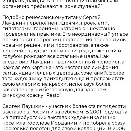
и образы, находясь в постоянной взаимосвязи,
органично пребывают в “зоне ступеней”.
Подобно ренессансному титану Сергей
Лаушкин переполнен идеями, проектами,
гипотезами, теориями, которые он неустанно
проверяет на практике. Его неординарный ум все
время занят вопросами построения перспективы,
новыми решениями пространства, а также
теорией о двуцветности палитры, где желтый и
голубой рождают все остальные цвета. Как
следствие, Лаушкин - великолепный колорист, а
каждая его картина - это настоящая симфония
самых удивительных цветовых сочетаний. Более
того, художнику приходится еще и превозмогать
свою аллергию на краски, используя более
качественную и безопасную для здоровья
финскую краску “Pesto”.
Сергей Лаушкин - участник более ста пятидесяти
выставок в России и за рубежом. В 2001 году одну
из петербургских выставок художника лично
посетила королева Иордании и приобрела сразу
несколько полотен для своей коллекции. В 2006