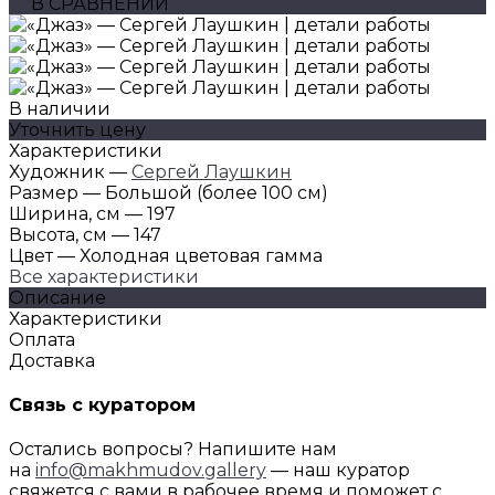
В СРАВНЕНИИ
В наличии
Уточнить цену
Характеристики
Художник
—
Сергей Лаушкин
Размер
—
Большой (более 100 см)
Ширина, см
—
197
Высота, см
—
147
Цвет
—
Холодная цветовая гамма
Все характеристики
Описание
Характеристики
Оплата
Доставка
Связь с куратором
Остались вопросы? Напишите нам
на
info@makhmudov.gallery
— наш куратор
свяжется с вами в рабочее время и поможет с