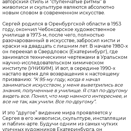
авторский стиль и “ступенчатые ритмы” в
живописи и скульптуре являются абсолютно
новым словом в современном искусстве.
Сергей родился в Оренбургской области в 1953
году, окончил Чебоксарское художественное
училище в 1973-м, после чего, полностью
разочарованный в искусстве, забросил кисти и
краски на двадцать с лишним лет. В начале 1980-х
он переехал в Свердловск (Екатеринбург), где
занимался техническими чертежами в Уральском
научно-исследовательском химическом
институте (УНИХИМ). И вот, в середине 1990-х
настало время для возвращения к настоящему
призванию:
“К 95-му году, когда я начал
заниматься искусством, у меня выветрились все
знания, полученные в училище. Я стал по-другому
видеть все. Понял, что мир намного интереснее, и
все не так, как учили. Все по-другому”.
И это “другое” видение мира проявляется у
Сергея в его живописи, скульптуре, инсталляции
и паблик-арте. Будучи одним из самых чутких
уличных художников Екатеринбурга, он