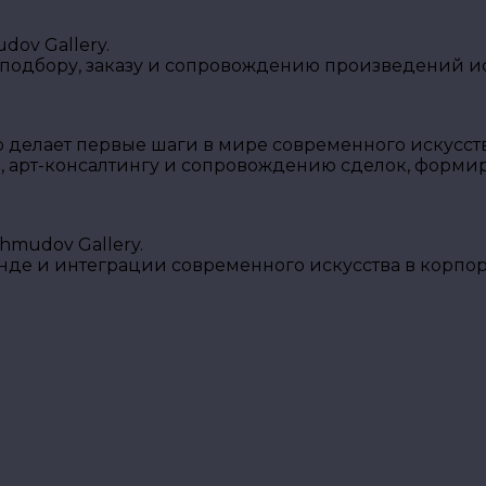
ov Gallery.
 подбору, заказу и сопровождению произведений ис
о делает первые шаги в мире современного искусств
, арт-консалтингу и сопровождению сделок, форми
mudov Gallery.
енде и интеграции современного искусства в корпо