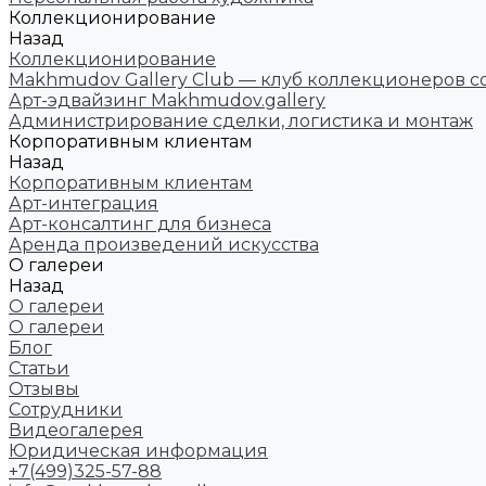
Коллекционирование
Назад
Коллекционирование
Makhmudov Gallery Club — клуб коллекционеров с
Арт-эдвайзинг Makhmudov.gallery
Администрирование сделки, логистика и монтаж
Корпоративным клиентам
Назад
Корпоративным клиентам
Арт-интеграция
Арт-консалтинг для бизнеса
Аренда произведений искусства
О галереи
Назад
О галереи
О галереи
Блог
Статьи
Отзывы
Сотрудники
Видеогалерея
Юридическая информация
+7(499)325-57-88