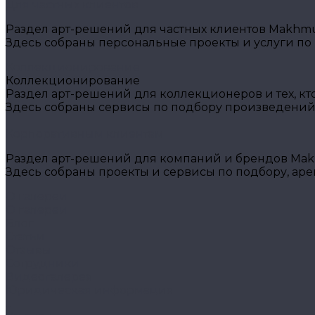
Для частных клиентов
Раздел арт-решений для частных клиентов Makhmud
Здесь собраны персональные проекты и услуги по
Коллекционирование
Коллекционирование
Раздел арт-решений для коллекционеров и тех, кт
Здесь собраны сервисы по подбору произведений
Корпоративным клиентам
Раздел арт-решений для компаний и брендов Makh
Здесь собраны проекты и сервисы по подбору, ар
О галереи
О галереи
Блог
Статьи
Отзывы
Сотрудники
Видеогалерея
Юридическая информация
...