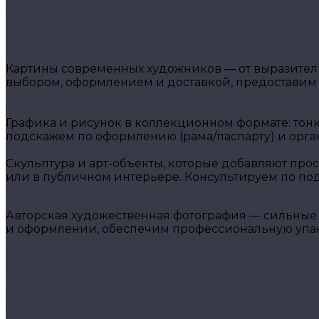
Живопись
Работы на бумаге
Скульптура и объекты
Фотоискусство
Живопись
Картины современных художников — от выразитель
выбором, оформлением и доставкой, предоставим
Работы на бумаге
Графика и рисунок в коллекционном формате: тон
подскажем по оформлению (рама/паспарту) и орга
Скульптура и объекты
Скульптура и арт-объекты, которые добавляют прос
или в публичном интерьере. Консультируем по подб
Фотоискусство
Авторская художественная фотография — сильные 
и оформлении, обеспечим профессиональную упако
Художники
Арт-решения
Для частных клиентов
Коллекционирование
Корпоративным клиентам