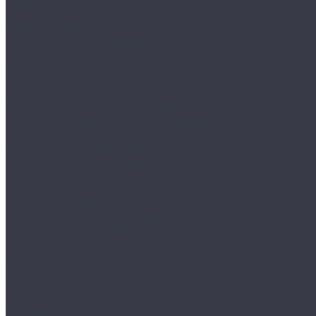
Каталог
Живопись
Работы на бумаге
Скульптура и объекты
Фотоискусство
Художники
Арт-решения
Для частных клиентов
Подбор искусства в интерьер
Персональная работа художника
Коллекционирование
Makhmudov Gallery Club — клуб коллекционеров с
Арт-эдвайзинг Makhmudov.gallery
Администрирование сделки, логистика и монтаж
Корпоративным клиентам
Арт-интеграция
Арт-консалтинг для бизнеса
Аренда произведений искусства
О галереи
О галереи
Блог
Статьи
Отзывы
Сотрудники