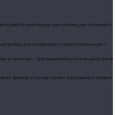
ите работу в интерьер или коллекцию: поможем с
чный выбор для интерьера и первой коллекции —
алах и техниках — для выразительного акцента дома
рём формат и основу печати, расскажем о тираже