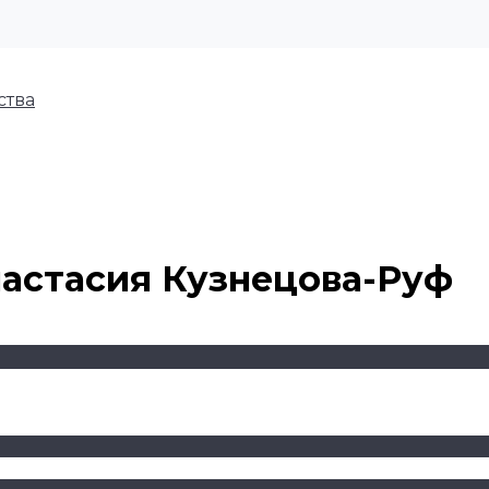
ства
настасия Кузнецова-Руф