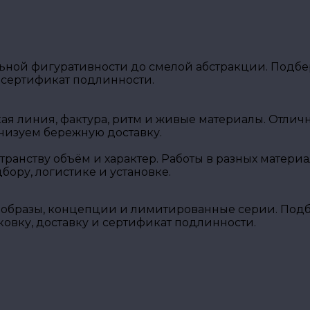
ной фигуративности до смелой абстракции. Подбер
 сертификат подлинности.
кая линия, фактура, ритм и живые материалы. Отли
низуем бережную доставку.
транству объём и характер. Работы в разных матери
ору, логистике и установке.
образы, концепции и лимитированные серии. Подбе
вку, доставку и сертификат подлинности.