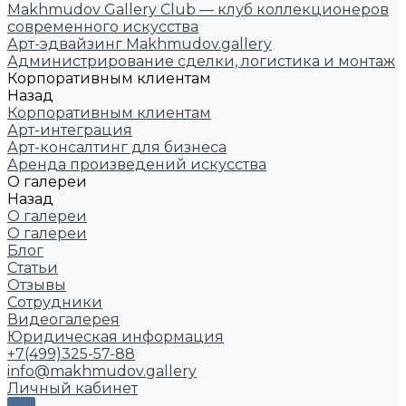
Makhmudov Gallery Club — клуб коллекционеров
современного искусства
Арт-эдвайзинг Makhmudov.gallery
Администрирование сделки, логистика и монтаж
Корпоративным клиентам
Назад
Корпоративным клиентам
Арт-интеграция
Арт-консалтинг для бизнеса
Аренда произведений искусства
О галереи
Назад
О галереи
О галереи
Блог
Статьи
Отзывы
Сотрудники
Видеогалерея
Юридическая информация
+7(499)325-57-88
info@makhmudov.gallery
Личный кабинет