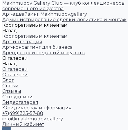
Makhmudov Gallery Club — клуб коллекционеров
современного искусства
Арт-эдвайзинг Makhmudov.gallery
Администрирование сделки, логистика и монтаж
Корпоративным клиентам
Назад
Корпоративным клиентам
Арт-интеграция
Арт-консалтинг для бизнеса
Аренда произведений искусства
О галереи
Назад
О галереи
О галереи
Блог
Статьи
Отзывы
Сотрудники
Видеогалерея
Юридическая информация
+7(499)325-57-88
info@makhmudov.gallery
Личный кабинет