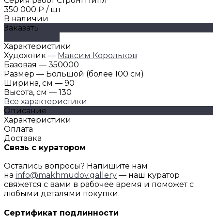
Серия работ СтронгПипл
350 000 ₽
/
шт
В наличии
Заказать
ДОБАВЛЕНО
Характеристики
Художник
—
Максим Корольков
Базовая
—
350000
Размер
—
Большой (более 100 см)
Ширина, см
—
90
Высота, см
—
130
Все характеристики
Описание
Характеристики
Оплата
Доставка
Связь с куратором
Остались вопросы? Напишите нам
на
info@makhmudov.gallery
— наш куратор
свяжется с вами в рабочее время и поможет с
любыми деталями покупки.
Сертификат подлинности