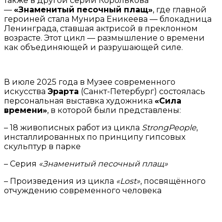
также в другой серии Королькова
—
«Знаменитый песочный плащ»
, где главной
героиней стала Мунира Еникеева — блокадница
Ленинграда, ставшая актрисой в преклонном
возрасте. Этот цикл — размышление о времени
как объединяющей и разрушающей силе.
В июле 2025 года в Музее современного
искусства
Эрарта
(Санкт-Петербург) состоялась
персональная выставка художника
«Сила
времени»
, в которой были представлены:
– 18 живописных работ из цикла
StrongPeople
,
инсталлированных по принципу гипсовых
скульптур в парке
– Серия
«Знаменитый песочный плащ»
– Произведения из цикла
«Lost»
, посвящённого
отчуждению современного человека