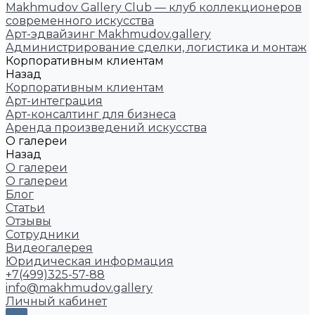
Makhmudov Gallery Club — клуб коллекционеров
современного искусства
Арт-эдвайзинг Makhmudov.gallery
Администрирование сделки, логистика и монтаж
Корпоративным клиентам
Назад
Корпоративным клиентам
Арт-интеграция
Арт-консалтинг для бизнеса
Аренда произведений искусства
О галереи
Назад
О галереи
О галереи
Блог
Статьи
Отзывы
Сотрудники
Видеогалерея
Юридическая информация
+7(499)325-57-88
info@makhmudov.gallery
Личный кабинет