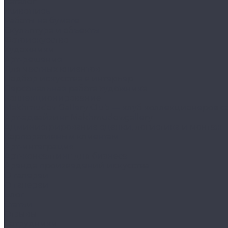
Каталог
Живопись
Работы на бумаге
Скульптура и объекты
Фотоискусство
Художники
Арт-решения
Для частных клиентов
Подбор искусства в интерьер
Персональная работа художника
Коллекционирование
Makhmudov Gallery Club — клуб коллекционеров с
Арт-эдвайзинг Makhmudov.gallery
Администрирование сделки, логистика и монтаж
Корпоративным клиентам
Арт-интеграция
Арт-консалтинг для бизнеса
Аренда произведений искусства
О галереи
О галереи
Блог
Статьи
Отзывы
Сотрудники