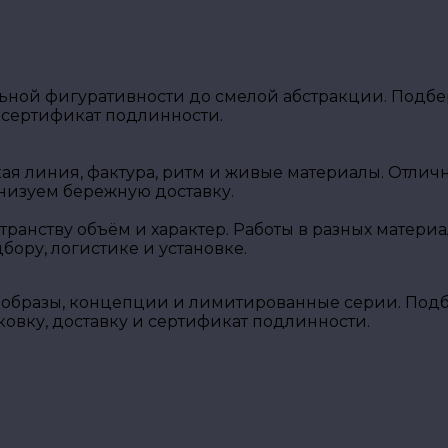
ной фигуративности до смелой абстракции. Подбер
 сертификат подлинности.
кая линия, фактура, ритм и живые материалы. Отли
низуем бережную доставку.
транству объём и характер. Работы в разных матери
ору, логистике и установке.
образы, концепции и лимитированные серии. Подбе
вку, доставку и сертификат подлинности.