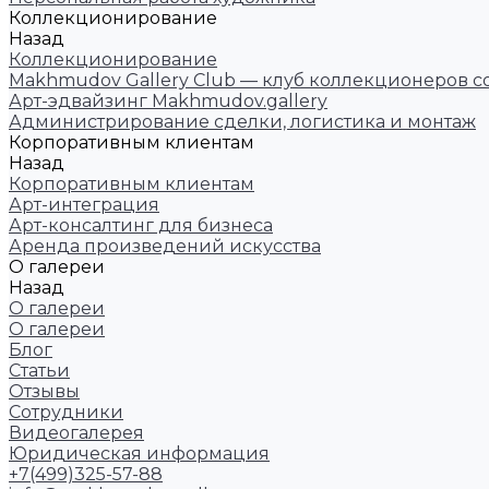
Коллекционирование
Назад
Коллекционирование
Makhmudov Gallery Club — клуб коллекционеров с
Арт-эдвайзинг Makhmudov.gallery
Администрирование сделки, логистика и монтаж
Корпоративным клиентам
Назад
Корпоративным клиентам
Арт-интеграция
Арт-консалтинг для бизнеса
Аренда произведений искусства
О галереи
Назад
О галереи
О галереи
Блог
Статьи
Отзывы
Сотрудники
Видеогалерея
Юридическая информация
+7(499)325-57-88