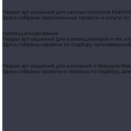
Для частных клиентов
Раздел арт-решений для частных клиентов Makhmud
Здесь собраны персональные проекты и услуги по
Коллекционирование
Коллекционирование
Раздел арт-решений для коллекционеров и тех, кт
Здесь собраны сервисы по подбору произведений
Корпоративным клиентам
Раздел арт-решений для компаний и брендов Makh
Здесь собраны проекты и сервисы по подбору, ар
О галереи
О галереи
Блог
Статьи
Отзывы
Сотрудники
Видеогалерея
Юридическая информация
...