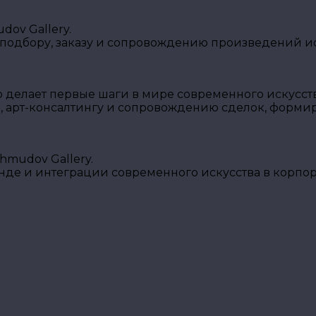
ov Gallery.
 подбору, заказу и сопровождению произведений ис
о делает первые шаги в мире современного искусств
, арт-консалтингу и сопровождению сделок, форми
mudov Gallery.
енде и интеграции современного искусства в корпо