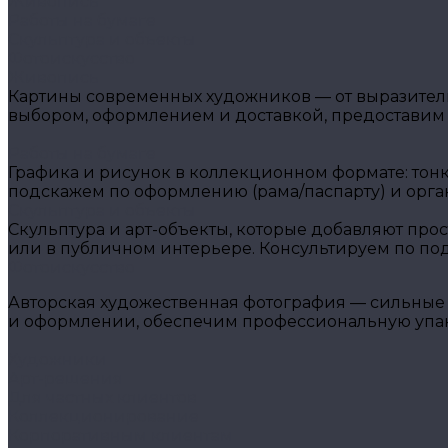
Живопись
Работы на бумаге
Скульптура и объекты
Фотоискусство
Живопись
Картины современных художников — от выразитель
выбором, оформлением и доставкой, предоставим
Работы на бумаге
Графика и рисунок в коллекционном формате: тон
подскажем по оформлению (рама/паспарту) и орга
Скульптура и объекты
Скульптура и арт-объекты, которые добавляют прос
или в публичном интерьере. Консультируем по подб
Фотоискусство
Авторская художественная фотография — сильные 
и оформлении, обеспечим профессиональную упако
Художники
Арт-решения
Для частных клиентов
Коллекционирование
Корпоративным клиентам