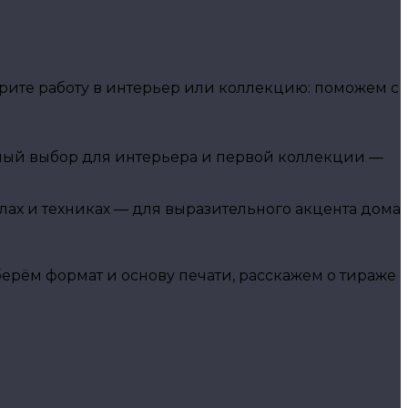
ите работу в интерьер или коллекцию: поможем с
чный выбор для интерьера и первой коллекции —
алах и техниках — для выразительного акцента дома
рём формат и основу печати, расскажем о тираже