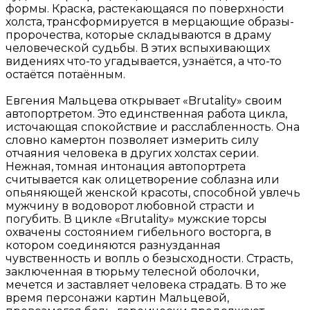
формы. Краска, растекающаяся по поверхности
холста, трансформируется в мерцающие образы-
пророчества, которые складываются в драму
человеческой судьбы. В этих вспыхивающих
видениях что-то угадывается, узнаётся, а что-то
остаётся потаённым.
Евгения Мальцева открывает «Brutality» своим
автопортретом. Это единственная работа цикла,
источающая спокойствие и расслабленность. Она
словно камертон позволяет измерить силу
отчаяния человека в других холстах серии.
Нежная, томная интонация автопортрета
считывается как олицетворение соблазна или
опьяняющей женской красоты, способной увлечь
мужчину в водоворот любовной страсти и
погубить. В цикле «Brutality» мужские торсы
охвачены состоянием гибельного восторга, в
котором соединяются разнузданная
чувственность и вопль о безысходности. Страсть,
заключенная в тюрьму телесной оболочки,
мечется и заставляет человека страдать. В то же
время персонажи картин Мальцевой,