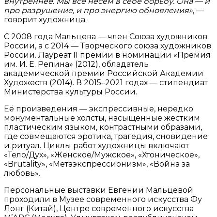
внутреннее. Мы все несём в себе борьбу. Она — и
про разрушение, и про энергию обновления»
, —
говорит художница.
С 2008 года Мальцева — член Союза художников
России, а с 2014 — Творческого союза художников
России. Лауреат II премии в номинации «Премия
им. И. Е. Репина» (2012), обладатель
академической премии Российской Академии
Художеств (2014). В 2015–2021 годах — стипендиат
Министерства культуры России.
Её произведения — экспрессивные, нередко
монументальные холсты, насыщенные жестким
пластическим языком, контрастными образами,
где совмещаются эротика, трагедия, сновидение
и ритуал. Циклы работ художницы включают
«Тело/Дух», «Женское/Мужское», «Хтоническое»,
«Brutality», «Метаэкспрессионизм», «Война за
любовь».
Персональные выставки Евгении Мальцевой
проходили в Музее современного искусства Фу
Лонг (Китай), Центре современного искусства