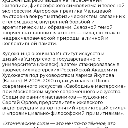
художница, работающая на пересечении
живописи, философского символизма и телесной
экспрессии. Авторская практика Мальцевой
выстроена вокруг метафизических тем, связанных
с телом, духом, внутренней борьбой и
архетипическими образами. Сквозной темой
творчества становится «хтонь» — сила, скрытая в
недрах человеческой природы, в личной и
коллективной памяти.
Художница окончила Институт искусств и
дизайна Удмуртского государственного
университета (Ижевск), а затем стажировалась в
творческих мастерских Российской Академии
Художеств под руководством Хариса Якупова
(Казань). В 2009–2010 годах училась в Школе
современного искусства «Свободные мастерские»
при Московском музее современного искусства.
Среди её ранних наставников — художник
Сергей Орлов, представитель ижевского
андеграунда и автор понятий «реликтовый стиль»
и «провинциально-философский примитивизм».
«Хтонические силы — это не что-то тёмное, это