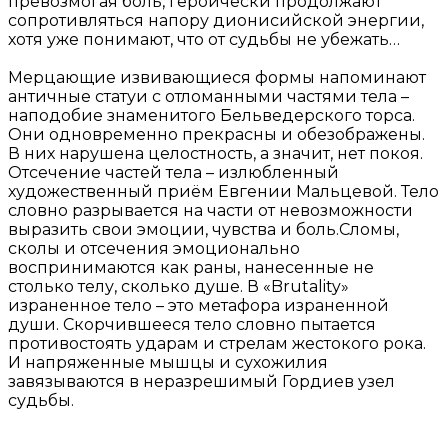
превозмогая боль, героически продолжают
сопротивляться напору дионисийской энергии,
хотя уже понимают, что от судьбы не убежать…
Мерцающие извивающиеся формы напоминают
античные статуи с отломанными частями тела –
наподобие знаменитого Бельведерского торса.
Они одновременно прекрасны и обезображены.
В них нарушена целостность, а значит, нет покоя.
Отсечение частей тела – излюбленный
художественный приём Евгении Мальцевой. Тело
словно разрывается на части от невозможности
выразить свои эмоции, чувства и боль.Сломы,
сколы и отсечения эмоционально
воспринимаются как раны, нанесенные не
столько телу, сколько душе. В «Brutality»
израненное тело – это метафора израненной
души. Скорчившееся тело словно пытается
противостоять ударам и стрелам жестокого рока.
И напряженные мышцы и сухожилия
завязываются в неразрешимый Гордиев узел
судьбы.