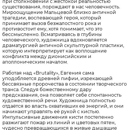
при столкновении с жестокой реальностью
существования, порождают в нас человечность.
Мироощущение Мальцевой близко античной
трагедии, воспевающей героя, который
принимает вызов безжалостного рока и
противостоит ему, хотя понимает, что это
бессмысленно. Всматриваясь в глубины
человеческого, художница вдохновляется
драматургией античной скульптурной пластики,
которую интерпретирует как воплощение
конфликта между дионисийским и
аполлоническим началом.
Работая над «Brutality», Евгения сама
уподобляется древней пифии, изрекающей
бессвязные пророчества в состоянии творческого
транса. Следуя божественному дару
предсказания, она позволяет себе спонтанность
художественной речи. Художница полностью
отдаётся во власть охвативших её энергий, и они
начинают управлять её рукой с кистью.
Импульсивные движения кисти постепенно
разжигают пожар из линий и цветовых пятен,
чудесно превращающихся в живые дышащие