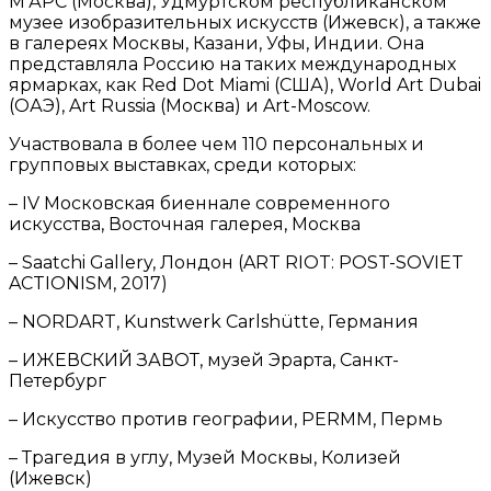
М’АРС (Москва), Удмуртском республиканском
музее изобразительных искусств (Ижевск), а также
в галереях Москвы, Казани, Уфы, Индии. Она
представляла Россию на таких международных
ярмарках, как Red Dot Miami (США), World Art Dubai
(ОАЭ), Art Russia (Москва) и Art-Moscow.
Участвовала в более чем 110 персональных и
групповых выставках, среди которых:
– IV Московская биеннале современного
искусства, Восточная галерея, Москва
– Saatchi Gallery, Лондон (ART RIOT: POST-SOVIET
ACTIONISM, 2017)
– NORDART, Kunstwerk Carlshütte, Германия
– ИЖЕВСКИЙ ЗАВОТ, музей Эрарта, Санкт-
Петербург
– Искусство против географии, PERMM, Пермь
– Трагедия в углу, Музей Москвы, Колизей
(Ижевск)