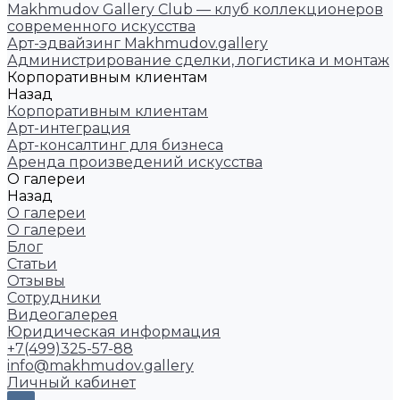
Makhmudov Gallery Club — клуб коллекционеров
современного искусства
Арт-эдвайзинг Makhmudov.gallery
Администрирование сделки, логистика и монтаж
Корпоративным клиентам
Назад
Корпоративным клиентам
Арт-интеграция
Арт-консалтинг для бизнеса
Аренда произведений искусства
О галереи
Назад
О галереи
О галереи
Блог
Статьи
Отзывы
Сотрудники
Видеогалерея
Юридическая информация
+7(499)325-57-88
info@makhmudov.gallery
Личный кабинет