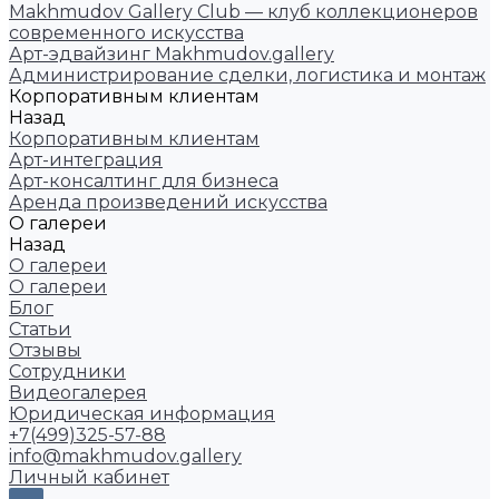
Makhmudov Gallery Club — клуб коллекционеров
современного искусства
Арт-эдвайзинг Makhmudov.gallery
Администрирование сделки, логистика и монтаж
Корпоративным клиентам
Назад
Корпоративным клиентам
Арт-интеграция
Арт-консалтинг для бизнеса
Аренда произведений искусства
О галереи
Назад
О галереи
О галереи
Блог
Статьи
Отзывы
Сотрудники
Видеогалерея
Юридическая информация
+7(499)325-57-88
info@makhmudov.gallery
Личный кабинет