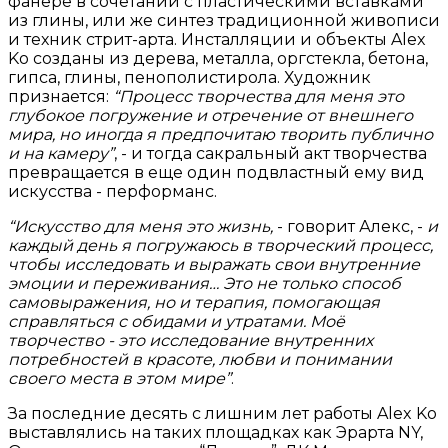
фанере в сочетании с пластическими вставками
из глины, или же синтез традиционной живописи
и техник стрит-арта. Инсталляции и объекты Alex
Ko созданы из дерева, металла, оргстекла, бетона,
гипса, глины, пенополистирола. Художник
признается:
“Процесс творчества для меня это
глубокое погружение и отречение от внешнего
мира, но иногда я предпочитаю творить публично
и на камеру”
, - и тогда сакральный акт творчества
превращается в еще один подвластный ему вид
искусства - перформанс.
“Искусство для меня это жизнь,
- говорит Алекс, -
и
каждый день я погружаюсь в творческий процесс,
чтобы исследовать и выражать свои внутренние
эмоции и переживания… Это не только способ
самовыражения, но и терапия, помогающая
справляться с обидами и утратами. Моё
творчество - это исследование внутренних
потребностей в красоте, любви и понимании
своего места в этом мире”
.
За последние десять с лишним лет работы Alex Ko
выставлялись на таких площадках как Эрарта NY,