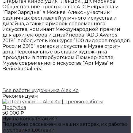
Открытая киностудия “Лендок”, ДК Моряков,
Общественное пространство АТС Некрасова и
“Парк Зарядье” в Москве. Алекс - участник
различных фестивалей уличного искусства и
дизайна, а также ярмарок современного
искусства, номинант Международной премии
для архитекторов и дизайнеров “ADD Awards
2018”, победитель конкурса “100 лидеров городов
России 2019” ярмарки искусств в Музее стрит-
арта. Персональные выставки художника
проходили в петербургском Люмьер-Холле,
Музее современного искусства “Арт Муза” и
Beriozka Gallery.
Все работы художника Alex Ko
Рекомендуем
Прогулка
50 000 ₽
Нужна консультация?
Подробно расскажем о наших авторах, их работах
и условиях доставки