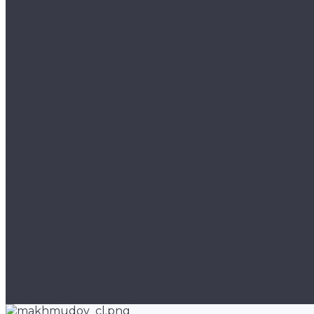
Скульптура и объекты
Фотоискусство
Художники
Арт-решения
Для частных клиентов
Подбор искусства в интерьер
Персональная работа художника
Коллекционирование
Makhmudov Gallery Club — клуб коллекционеров с
Арт-эдвайзинг Makhmudov.gallery
Администрирование сделки, логистика и монтаж
Корпоративным клиентам
Арт-интеграция
Арт-консалтинг для бизнеса
Аренда произведений искусства
О галереи
О галереи
Блог
Статьи
Отзывы
Сотрудники
Видеогалерея
Юридическая информация