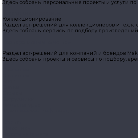
Здесь собраны персональные проекты и услуги по
Коллекционирование
Коллекционирование
Раздел арт-решений для коллекционеров и тех, кт
Здесь собраны сервисы по подбору произведений
Корпоративным клиентам
Раздел арт-решений для компаний и брендов Makh
Здесь собраны проекты и сервисы по подбору, ар
О галереи
О галереи
Блог
Статьи
Отзывы
Сотрудники
Видеогалерея
Юридическая информация
...
Каталог
Живопись
Работы на бумаге