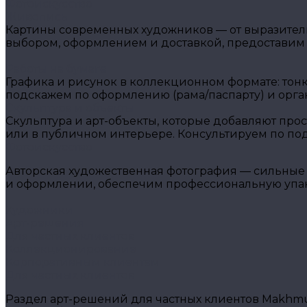
Фотоискусство
Живопись
Картины современных художников — от выразитель
выбором, оформлением и доставкой, предоставим
Работы на бумаге
Графика и рисунок в коллекционном формате: тон
подскажем по оформлению (рама/паспарту) и орга
Скульптура и объекты
Скульптура и арт-объекты, которые добавляют прос
или в публичном интерьере. Консультируем по подб
Фотоискусство
Авторская художественная фотография — сильные 
и оформлении, обеспечим профессиональную упако
Художники
Арт-решения
Для частных клиентов
Коллекционирование
Корпоративным клиентам
Для частных клиентов
Раздел арт-решений для частных клиентов Makhmud