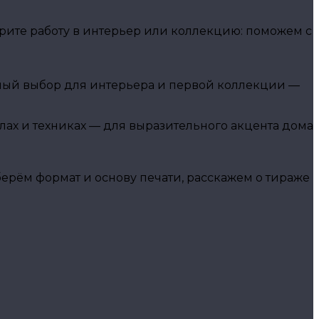
ите работу в интерьер или коллекцию: поможем с
чный выбор для интерьера и первой коллекции —
алах и техниках — для выразительного акцента дома
рём формат и основу печати, расскажем о тираже