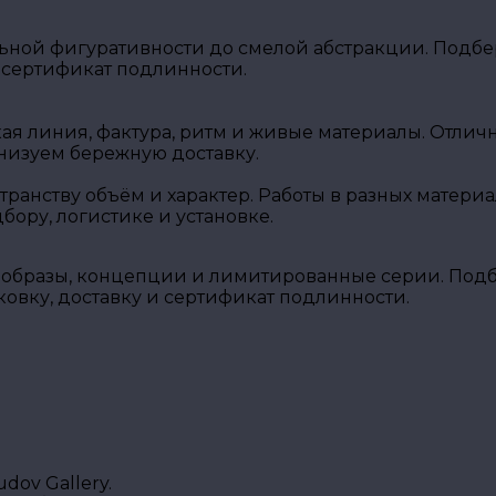
ной фигуративности до смелой абстракции. Подбер
 сертификат подлинности.
кая линия, фактура, ритм и живые материалы. Отли
низуем бережную доставку.
транству объём и характер. Работы в разных матери
ору, логистике и установке.
образы, концепции и лимитированные серии. Подбе
вку, доставку и сертификат подлинности.
ov Gallery.