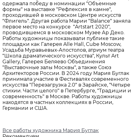
одержала победу в номинации "Объемные
формы" на выставке "Рефлексия в камне",
проходившей в московском Центре искусств
"Флигель". Другая работа Марии "Balance" заняла
первое место на конкурсе "Artstart 2020",
проводившемся в московском Музее Ар Деко.
Работы художницы показывали публике такие
площадки как Галерея Alle Hall, Cube Moscow,
Усадьба Муравьевых-Апостолов, атриум театра
"Школа драматического искусства", Культ Art
Gallery, Галерея Беляево Объединения
"Выставочные залы Москвы", а также Союз
Архитекторов России. В 2024 году Мария Буглак
принимала участие в Фестивалях современного
искусства "Перезагрузка 2.0" в Зарайске, "Четыре
стихии. Части целого" в Петербурге, "Традиции и
современность" в Москве. Работы художницы
находятся в частных коллекциях в России,
Германии и США.
Все работы художника Мария Буглак
Рекомендуем