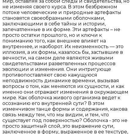
мир, оставляя за собой следы и свидетельства, но
не изменяя своего курса. В этом безбрежном
потоке человеческие и природные артефакты
становятся своеобразными оболочками,
заключающими в себе тайны и истории,
запечатленные в их форме. Эти артефакты – не
просто остатки прошлого, но и ключи к
пониманию того, как внешнее влияет на
внутреннее, и наоборот. Их неизменность — это
иллюзия, а их формы, казалось бы, застывшие в
вечности, на самом деле являются живыми
свидетельствами разветвленных процессов
эволюции и изменения. Они интригующе
противопоставляют свою кажущуюся
неподвижность динамике времени, вызывая
вопросы о том, как меняются их сущности, и как
именно они отражают изменения в окружающем
мире. Как оболочка живого организма ведет к
осознанию его внутренней сути? В этом
изменчивом танце формы и содержания, какова
связь между тем, что мы видим, и тем, что
существует под поверхностью? Оболочка - это не
просто защитный слой, это выражение сути,
заключенное в форму, выраженное в ее текстуре,