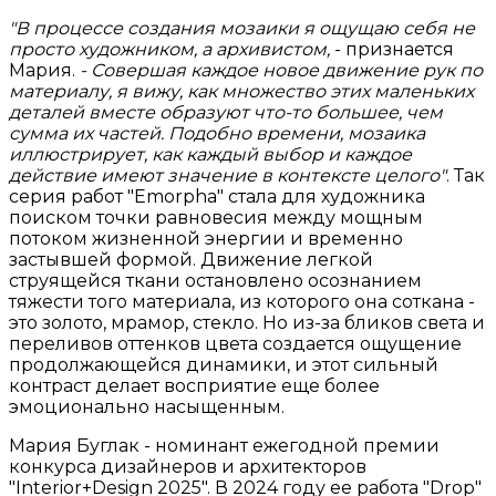
"В процессе создания мозаики я ощущаю себя не
просто художником, а архивистом,
- признается
Мария.
- Совершая каждое новое движение рук по
материалу, я вижу, как множество этих маленьких
деталей вместе образуют что-то большее, чем
сумма их частей. Подобно времени, мозаика
иллюстрирует, как каждый выбор и каждое
действие имеют значение в контексте целого"
. Так
серия работ "Emorpha" стала для художника
поиском точки равновесия между мощным
потоком жизненной энергии и временно
застывшей формой. Движение легкой
струящейся ткани остановлено осознанием
тяжести того материала, из которого она соткана -
это золото, мрамор, стекло. Но из-за бликов света и
переливов оттенков цвета создается ощущение
продолжающейся динамики, и этот сильный
контраст делает восприятие еще более
эмоционально насыщенным.
Мария Буглак - номинант ежегодной премии
конкурса дизайнеров и архитекторов
"Interior+Design 2025". В 2024 году ее работа "Drop"