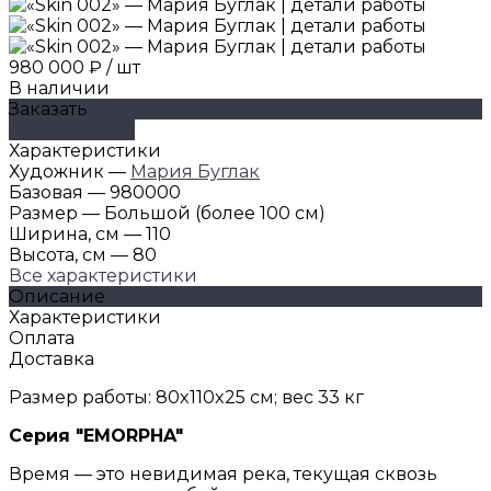
980 000 ₽
/
шт
В наличии
Заказать
ДОБАВЛЕНО
Характеристики
Художник
—
Мария Буглак
Базовая
—
980000
Размер
—
Большой (более 100 см)
Ширина, см
—
110
Высота, см
—
80
Все характеристики
Описание
Характеристики
Оплата
Доставка
Размер работы: 80x110x25 см; вес 33 кг
Серия "EMORPHA"
Время — это невидимая река, текущая сквозь