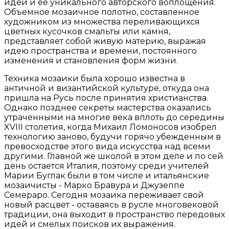
идеи и ее уникального авторского воплощения.
Объемное мозаичное полотно, составленное
художником из множества переливающихся
цветных кусочков смальты или камня,
представляет собой живую материю, выражая
идею пространства и времени, постоянного
изменения и становления форм жизни.
Техника мозаики была хорошо известна в
античной и византийской культуре, откуда она
пришла на Русь после принятия христианства.
Однако позднее секреты мастерства оказались
утраченными на многие века вплоть до середины
XVIII столетия, когда Михаил Ломоносов изобрел
технологию заново, будучи горячо убежденным в
превосходстве этого вида искусства над всеми
другими. Главной же школой в этом деле и по сей
день остается Италия, поэтому среди учителей
Марии Буглак были в том числе и итальянские
мозаичисты - Марко Бравура и Джузеппе
Семераро. Сегодня мозаика переживает свой
новый расцвет - оставаясь в русле многовековой
традиции, она выходит в пространство передовых
идей и смелых поисков их выражения.