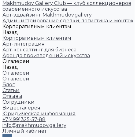
Makhmudov Gallery Club — клуб коллекционеров
современного искусства
Арт-эдвайзинг Makhmudov.gallery
Администрирование сделки, логистика и монтаж
Корпоративным клиентам
Назад
Корпоративным клиентам
Арт-интеграция
Арт-консалтинг для бизнеса
Аренда произведений искусства
О галереи
Назад
О галереи
О галереи
Блог
Статьи
Отзывы
Сотрудники
Видеогалерея
Юридическая информация
+7(499)325-57-88
info@makhmudov.gallery
Личный кабинет