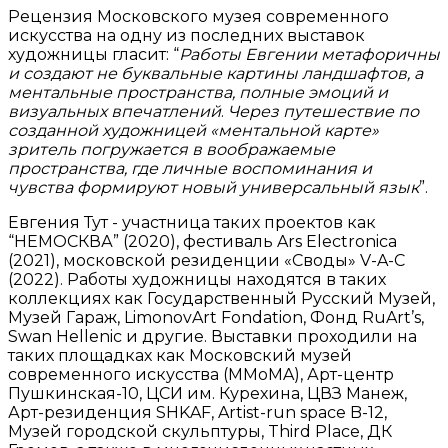
Рецензия Московского музея современного
искусства на одну из последних выставок
художницы гласит: “
Работы Евгении метафоричны
и создают не буквальные картины ландшафтов, а
ментальные пространства, полные эмоций и
визуальных впечатлений
.
Через путешествие по
созданной художницей «ментальной карте»
зритель погружается в воображаемые
пространства, где личные воспоминания и
чувства формируют новый универсальный язык
”.
Евгения Тут - участница таких проектов как
“НЕМОСКВА” (2020), фестиваль Ars Electronica
(2021), московской резиденции «Своды» V-A-C
(2022). Работы художницы находятся в таких
коллекциях как Государственный Русский Музей,
Музей Гараж, LimonovArt Fondation, Фонд RuArt’s,
Swan Hellenic и другие. Выставки проходили на
таких площадках как Московский музей
современного искусства (MMoMA), Арт-центр
Пушкинская-10, ЦСИ им. Курехина, ЦВЗ Манеж,
Арт-резиденция SHKAF, Artist-run space B-12,
Музей городской скульптуры, Third Place, ДК