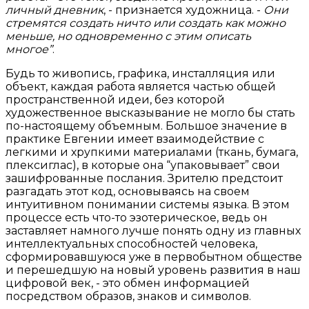
личный дневник
, - признается художница. -
Они
стремятся создать ничто или создать как можно
меньше, но одновременно с этим описать
многое”
.
Будь то живопись, графика, инсталляция или
объект, каждая работа является частью общей
пространственной идеи, без которой
художественное высказывание не могло бы стать
по-настоящему объемным. Большое значение в
практике Евгении имеет взаимодействие с
легкими и хрупкими материалами (ткань, бумага,
плексиглас), в которые она “упаковывает” свои
зашифрованные послания. Зрителю предстоит
разгадать этот код, основываясь на своем
интуитивном понимании системы языка. В этом
процессе есть что-то эзотерическое, ведь он
заставляет намного лучше понять одну из главных
интеллектуальных способностей человека,
сформировавшуюся уже в первобытном обществе
и перешедшую на новый уровень развития в наш
цифровой век, - это обмен информацией
посредством образов, знаков и символов.